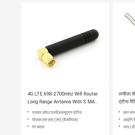
4G LTE 698-2700mhz Wifi Router
लचीला शीस
Long Range Antenna With S MA
एंटीना र
Connector
प्रकार:लोरा/एलपीडब्ल्यूएएन एंटीना
कार बन
योजक:एस एमए (एम) (वैकल्पिक)
आवृत्ति 
रंग:काला
लाभ (ड