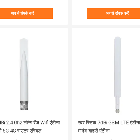
अब से संपर्क करें
अब से संपर्क करें
i 2.4 Ghz लॉन्ग रेंज Wifi एंटीना
रबर स्टिक 7dBi GSM LTE एंटीन
ी 5G 4G राउटर एरियल
मोडेम बाहरी एंटीना;