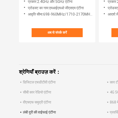
प्रकार:2.4GHz और 5GHz एंटीना
प्रकार
प्रोडक्ट का नाम:एमआईएमओ जीएसएम एंटीना
प्रोडक्
आवृति सीमा:698-960MHz/1710-2170MHz/2500-2700MHz
आदर्श:
अब से संपर्क करें
श्रेणियाँ ब्राउज़ करें：
डिजिटल एचडीटीवी एंटीना
कार टी
सीबी कार रेडियो एंटीना
4G 5G
वीएचएफ समुद्री एंटीना
868 मे
लंबी दूरी की वाईफाई एंटीना
प्रवर्