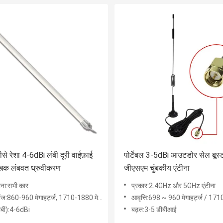
े रेशा 4-6dBi लंबी दूरी वाईफ़ाई
पोर्टेबल 3-5dBi आउटडोर सेल बूस्ट
ैखिक लंबवत ध्रुवीकरण
जीएसएम चुंबकीय एंटीना
ाना:सभी कार
प्रकार:2.4GHz और 5GHz एंटीना
रेंज:860-960 मेगाहर्ट्ज, 1710-1880 मेगाहर्ट्ज
आवृत्ति:698 ~ 960 मेगाहर्ट्ज / 1710 ~ 2170 मेगाहर्ट्ज / 2500
ीबी):4-6dBi
बढ़त:3-5 डीबीआई