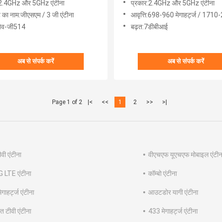
:2.4GHz और 5GHz एंटीना
प्रकार:2.4GHz और 5GHz एंटीना
ट का नाम:जीएसएम / 3 जी एंटीना
आवृत्ति:698-960 मेगाहर्ट्ज / 1710-2170 मेगाहर्ट्ज / 2500
जैव-जी514
बढ़त:7डीबीआई
अब से संपर्क करें
अब से संपर्क करें
Page 1 of 2
|<
<<
1
2
>>
>|
वी एंटीना
वीएचएफ यूएचएफ मोबाइल एंटीन
 LTE एंटीना
कॉम्बो एंटीना
गाहर्ट्ज एंटीना
आउटडोर यागी एंटीना
धित टीवी एंटीना
433 मेगाहर्ट्ज एंटीना