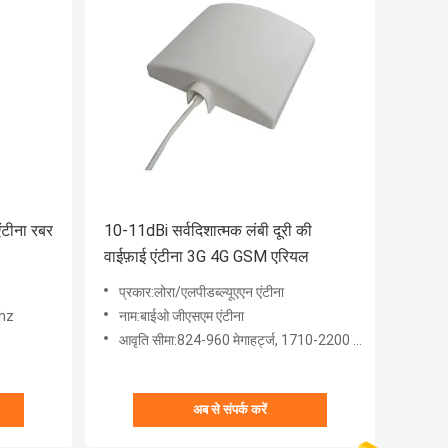
ंटीना रबर
10-11dBi सर्वदिशात्मक लंबी दूरी की
वाईफ़ाई एंटीना 3G 4G GSM एरियल
प्रकार:लोरा/एलपीडब्ल्यूएएन एंटीना
Mhz
नाम:बाईओ जीएसएम एंटीना
आवृति सीमा:824-960 मेगाहर्ट्ज, 1710-2200 मेगाहर्ट्ज
अब से संपर्क करें