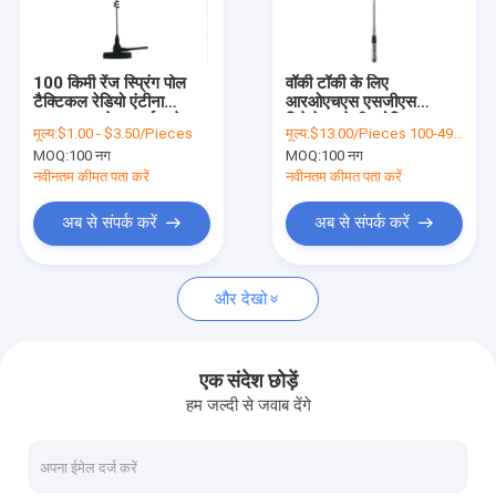
वीआर दिखाएँ
हमारे बारे में
100 किमी रेंज स्प्रिंग पोल
वॉकी टॉकी के लिए
टैक्टिकल रेडियो एंटीना
आरओएचएस एसजीएस
कारखाना भ्रमण
144/430 मेगाहर्ट्ज टू वे
डिटेचेबल टेलीस्कोपिक 433
मूल्य:
$1.00 - $3.50/Pieces
मूल्य:
$13.00/Pieces 100-499 Pieces
रेडियो एरियल
मेगाहर्ट्ज एंटीना;
MOQ:
100 नग
MOQ:
100 नग
गुणवत्ता नियंत्रण
नवीनतम कीमत पता करें
नवीनतम कीमत पता करें
संपर्क करें
अब से संपर्क करें
अब से संपर्क करें
समाचार
और देखो
मामलों
VR Show
एक संदेश छोड़ें
हम जल्दी से जवाब देंगे
डिजिटल एचडीटीवी एंटीना