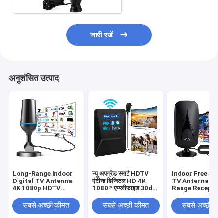
जारी रखें
अनुशंसित उत्पाद
Long-Range Indoor
न्यू अपग्रेड स्मार्ट HDTV
Indoor Free 4
Digital TV Antenna
एंटीना डिजिटल HD 4K
TV Antenna fo
4K 1080p HDTV
1080P एम्प्लीफाइड 30dbi
Range Recepti
Antenna for All
लॉन्ग रेंज UHF फ्री चैनल
Supports Sma
Smart TVs Supports
आउटडोर प्लास्टिक एरियल
Old TVs 1080
सबसे अच्छी कीमत
सबसे अच्छी कीमत
सबसे अच्छी 
Local Channels Made
VHF UHF
of Plastic