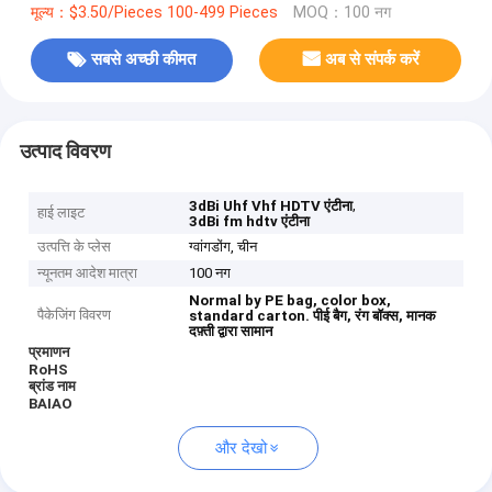
मूल्य：$3.50/Pieces 100-499 Pieces
MOQ：100 नग
सबसे अच्छी कीमत
अब से संपर्क करें
उत्पाद विवरण
,
3dBi Uhf Vhf HDTV एंटीना
हाई लाइट
3dBi fm hdtv एंटीना
उत्पत्ति के प्लेस
ग्वांगडोंग, चीन
न्यूनतम आदेश मात्रा
100 नग
Normal by PE bag, color box,
पैकेजिंग विवरण
standard carton.
पीई बैग, रंग बॉक्स, मानक
दफ़्ती द्वारा सामान
प्रमाणन
RoHS
ब्रांड नाम
BAIAO
और देखो