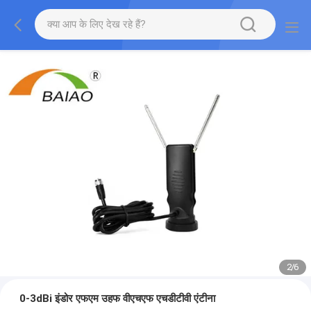
2
/
6
0-3dBi इंडोर एफएम उहफ वीएचएफ एचडीटीवी एंटीना