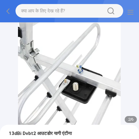
2
/
6
13dBi Dvbt2 आउटडोर यागी एंटीना