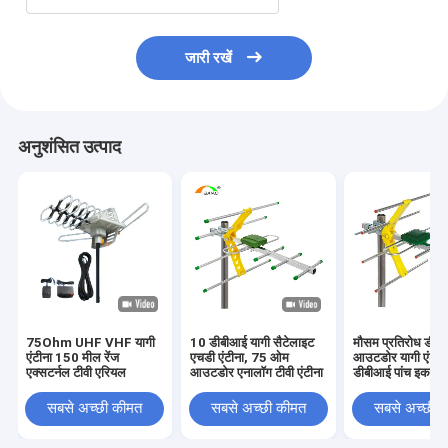
जारी रखें
अनुशंसित उत्पाद
75Ohm UHF VHF यागी
10 डीबीआई यागी सैटेलाइट
मौसम प्रतिरोध डीवीब
एंटीना 150 मील रेंज
एचडी एंटीना, 75 ओम
आउटडोर यागी एंटीन
एक्सटर्नल टीवी एरियल
आउटडोर एनालॉग टीवी एंटीना
डीबीआई पांच इकाइया
सबसे अच्छी कीमत
सबसे अच्छी कीमत
सबसे अच्छी 