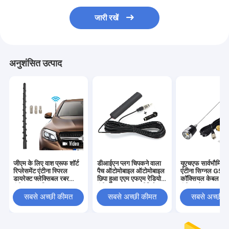
जारी रखें
अनुशंसित उत्पाद
जीएम के लिए वाश प्रूफ शॉर्ट
डीआईएन प्लग चिपकने वाला
यूएचएफ सार्वभौमिक
रिप्लेसमेंट एंटीना स्पिरल
पैच ऑटोमोबाइल ऑटोमोबाइल
एंटीना सिग्नल G58
डायरेक्ट फ्लेक्सिबल रबर
छिपा हुआ एएम एफएम रेडियो
कॉक्सियल केबल 
एंटीना अनुकूलित एफएम/एएम
एंटीना वाहन ट्रक स्टीरियो
एंटीना और ट्रक का
रेडियो रिसेप्शन के साथ
रिसीवर हेड यूनिट के लिए
रेडियो ट्रांससीवर के
सबसे अच्छी कीमत
सबसे अच्छी कीमत
सबसे अच्छी 
NMO माउंट