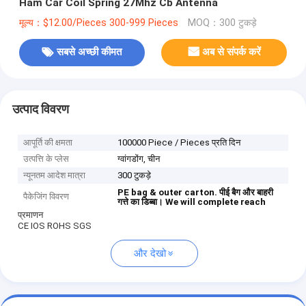
Ham Car Coil Spring 27Mhz Cb Antenna
मूल्य：$12.00/Pieces 300-999 Pieces
MOQ：300 टुकड़े
सबसे अच्छी कीमत
अब से संपर्क करें
उत्पाद विवरण
आपूर्ति की क्षमता
100000 Piece / Pieces प्रति दिन
उत्पत्ति के प्लेस
ग्वांगडोंग, चीन
न्यूनतम आदेश मात्रा
300 टुकड़े
PE bag & outer carton.
पीई बैग और बाहरी
पैकेजिंग विवरण
गत्ते का डिब्बा।
We will complete reach
प्रमाणन
CE IOS ROHS SGS
और देखो