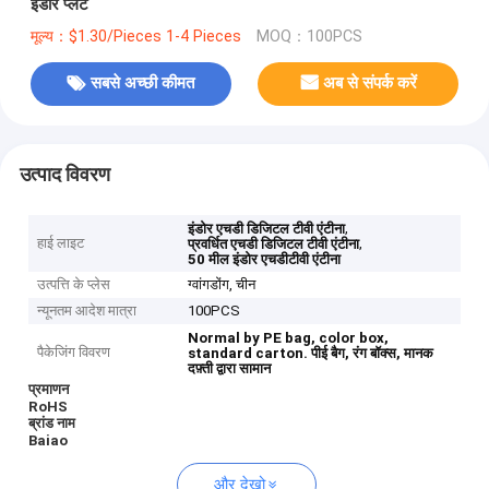
इंडोर प्लेट
मूल्य：$1.30/Pieces 1-4 Pieces
MOQ：100PCS
सबसे अच्छी कीमत
अब से संपर्क करें
उत्पाद विवरण
,
इंडोर एचडी डिजिटल टीवी एंटीना
हाई लाइट
,
प्रवर्धित एचडी डिजिटल टीवी एंटीना
50 मील इंडोर एचडीटीवी एंटीना
उत्पत्ति के प्लेस
ग्वांगडोंग, चीन
न्यूनतम आदेश मात्रा
100PCS
Normal by PE bag, color box,
पैकेजिंग विवरण
standard carton.
पीई बैग, रंग बॉक्स, मानक
दफ़्ती द्वारा सामान
प्रमाणन
RoHS
ब्रांड नाम
Baiao
और देखो