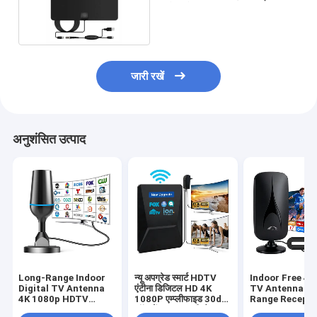
इंडोर प्लेट
जारी रखें
अनुशंसित उत्पाद
Long-Range Indoor
न्यू अपग्रेड स्मार्ट HDTV
Indoor Free 4
Digital TV Antenna
एंटीना डिजिटल HD 4K
TV Antenna fo
4K 1080p HDTV
1080P एम्प्लीफाइड 30dbi
Range Recepti
Antenna for All
लॉन्ग रेंज UHF फ्री चैनल
Supports Sma